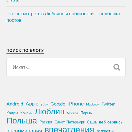
Что посмотреть в Люблине и поблизости — подборка
постов
ПОИСК ПО БЛОГУ
iPhone
Apple
Android
Google
Twitter
eBay
Macbook
Люблин
Кадры
Коксик
Пермь
Москва
Польша
Россия
Санкт-Петербург
веб-сервисы
Саша
впечатления
воспоминания
гаджеты