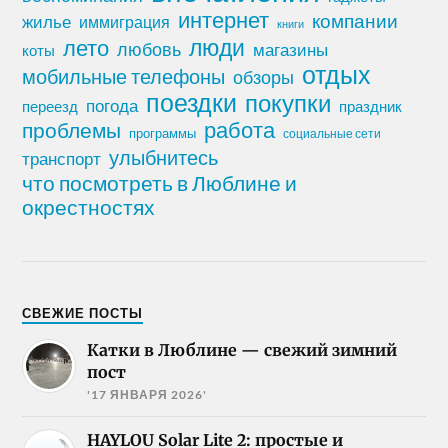
интернет
компании
жилье
иммиграция
книги
лето
люди
любовь
магазины
коты
отдых
мобильные телефоны
обзоры
поездки
покупки
погода
переезд
праздник
работа
проблемы
программы
социальные сети
улыбнитесь
транспорт
что посмотреть в Люблине и
окрестностях
СВЕЖИЕ ПОСТЫ
Катки в Люблине — свежий зимний
пост
'17 ЯНВАРЯ 2026'
HAYLOU Solar Lite 2: простые и