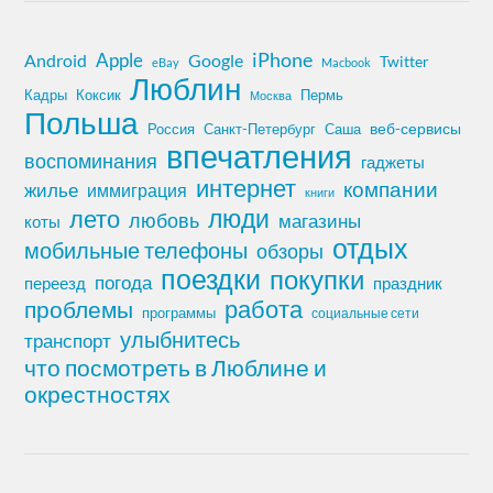
iPhone
Apple
Android
Google
Twitter
eBay
Macbook
Люблин
Кадры
Коксик
Пермь
Москва
Польша
Россия
Санкт-Петербург
веб-сервисы
Саша
впечатления
воспоминания
гаджеты
интернет
компании
жилье
иммиграция
книги
лето
люди
любовь
магазины
коты
отдых
мобильные телефоны
обзоры
поездки
покупки
погода
переезд
праздник
работа
проблемы
программы
социальные сети
улыбнитесь
транспорт
что посмотреть в Люблине и
окрестностях