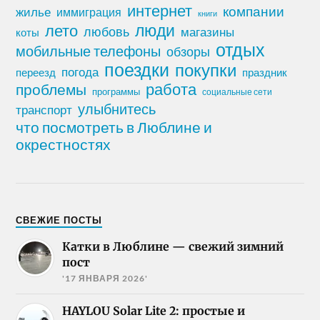
интернет
компании
жилье
иммиграция
книги
лето
люди
любовь
магазины
коты
отдых
мобильные телефоны
обзоры
поездки
покупки
погода
переезд
праздник
работа
проблемы
программы
социальные сети
улыбнитесь
транспорт
что посмотреть в Люблине и
окрестностях
СВЕЖИЕ ПОСТЫ
Катки в Люблине — свежий зимний
пост
'17 ЯНВАРЯ 2026'
HAYLOU Solar Lite 2: простые и