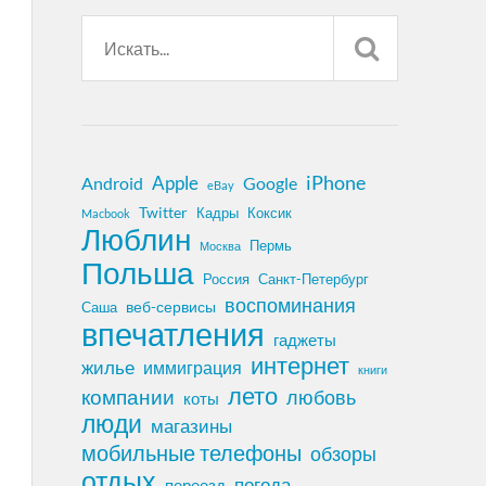
iPhone
Apple
Android
Google
eBay
Twitter
Кадры
Коксик
Macbook
Люблин
Пермь
Москва
Польша
Россия
Санкт-Петербург
воспоминания
веб-сервисы
Саша
впечатления
гаджеты
интернет
жилье
иммиграция
книги
лето
компании
любовь
коты
люди
магазины
мобильные телефоны
обзоры
отдых
погода
переезд