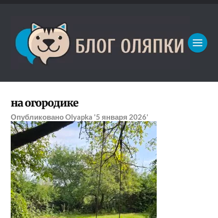
на огородике
Опубликовано
Olyapka
'5 января 2026'