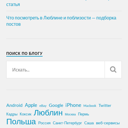
статья
Что посмотреть в Люблине и поблизости — подборка
постов
ПОИСК ПО БЛОГУ
iPhone
Apple
Android
Google
Twitter
eBay
Macbook
Люблин
Кадры
Коксик
Пермь
Москва
Польша
Россия
Санкт-Петербург
веб-сервисы
Саша