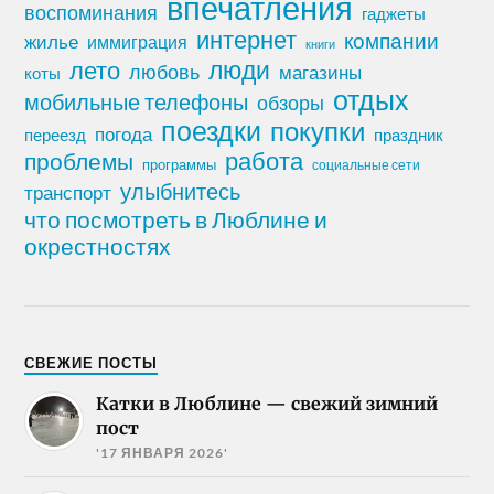
впечатления
воспоминания
гаджеты
интернет
компании
жилье
иммиграция
книги
лето
люди
любовь
магазины
коты
отдых
мобильные телефоны
обзоры
поездки
покупки
погода
переезд
праздник
работа
проблемы
программы
социальные сети
улыбнитесь
транспорт
что посмотреть в Люблине и
окрестностях
СВЕЖИЕ ПОСТЫ
Катки в Люблине — свежий зимний
пост
'17 ЯНВАРЯ 2026'