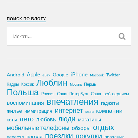
ПОИСК ПО БЛОГУ
iPhone
Apple
Android
Google
Twitter
eBay
Macbook
Люблин
Кадры
Коксик
Пермь
Москва
Польша
Россия
Санкт-Петербург
веб-сервисы
Саша
впечатления
воспоминания
гаджеты
интернет
компании
жилье
иммиграция
книги
лето
люди
любовь
магазины
коты
отдых
мобильные телефоны
обзоры
поездки
покупки
погода
переезд
праздник