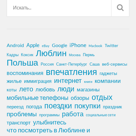
iPhone
Apple
Android
Google
Twitter
eBay
Macbook
Люблин
Кадры
Коксик
Пермь
Москва
Польша
Россия
Санкт-Петербург
веб-сервисы
Саша
впечатления
воспоминания
гаджеты
интернет
компании
жилье
иммиграция
книги
лето
люди
любовь
магазины
коты
отдых
мобильные телефоны
обзоры
поездки
покупки
погода
переезд
праздник
работа
проблемы
программы
социальные сети
улыбнитесь
транспорт
что посмотреть в Люблине и