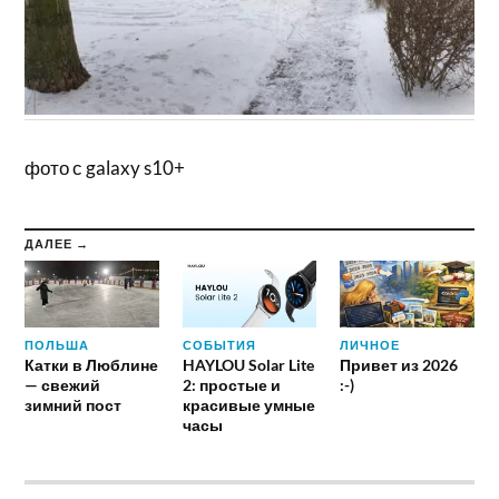
фото с galaxy s10+
ДАЛЕЕ →
ПОЛЬША
СОБЫТИЯ
ЛИЧНОЕ
Катки в Люблине
HAYLOU Solar Lite
Привет из 2026
— свежий
2: простые и
:-)
зимний пост
красивые умные
часы