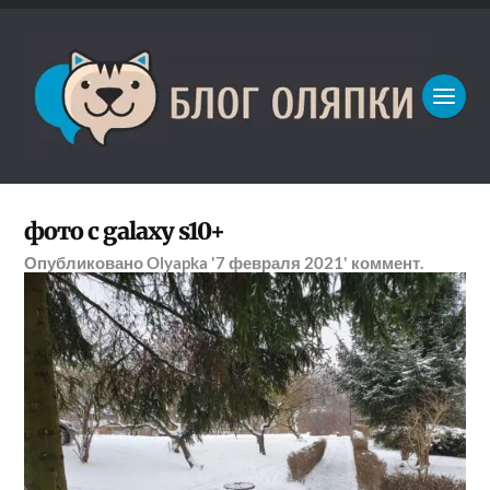
фото с galaxy s10+
Опубликовано
Olyapka
'7 февраля 2021'
коммент.