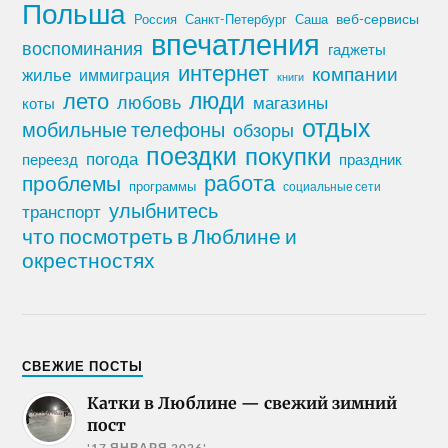
Польша
Россия
Санкт-Петербург
веб-сервисы
Саша
впечатления
воспоминания
гаджеты
интернет
компании
жилье
иммиграция
книги
лето
люди
любовь
магазины
коты
отдых
мобильные телефоны
обзоры
поездки
покупки
погода
переезд
праздник
работа
проблемы
программы
социальные сети
улыбнитесь
транспорт
что посмотреть в Люблине и
окрестностях
СВЕЖИЕ ПОСТЫ
Катки в Люблине — свежий зимний
пост
'17 ЯНВАРЯ 2026'