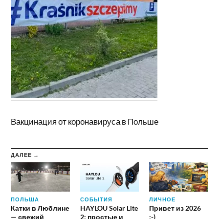
Вакцинация от коронавируса в Польше
ДАЛЕЕ →
ПОЛЬША
СОБЫТИЯ
ЛИЧНОЕ
Катки в Люблине
HAYLOU Solar Lite
Привет из 2026
— свежий
2: простые и
:-)