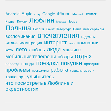
iPhone
Apple
Android
Google
Twitter
eBay
Macbook
Люблин
Кадры
Коксик
Пермь
Москва
Польша
Россия
Санкт-Петербург
веб-сервисы
Саша
впечатления
воспоминания
гаджеты
интернет
компании
жилье
иммиграция
книги
лето
люди
любовь
магазины
коты
отдых
мобильные телефоны
обзоры
поездки
покупки
погода
переезд
праздник
работа
проблемы
программы
социальные сети
улыбнитесь
транспорт
что посмотреть в Люблине и
окрестностях