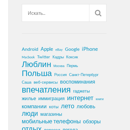
iPhone
Apple
Android
Google
eBay
Twitter
Кадры
Коксик
Macbook
Люблин
Пермь
Москва
Польша
Россия
Санкт-Петербург
воспоминания
веб-сервисы
Саша
впечатления
гаджеты
интернет
жилье
иммиграция
книги
лето
компании
любовь
коты
люди
магазины
мобильные телефоны
обзоры
отдых
погода
переезд