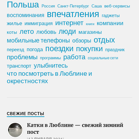
Польша
Россия
Санкт-Петербург
веб-сервисы
Саша
впечатления
воспоминания
гаджеты
интернет
компании
жилье
иммиграция
книги
лето
люди
любовь
магазины
коты
отдых
мобильные телефоны
обзоры
поездки
покупки
погода
переезд
праздник
работа
проблемы
программы
социальные сети
улыбнитесь
транспорт
что посмотреть в Люблине и
окрестностях
СВЕЖИЕ ПОСТЫ
Катки в Люблине — свежий зимний
пост
'17 ЯНВАРЯ 2026'