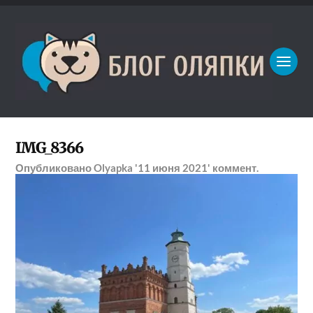
IMG_8366
Опубликовано
Olyapka
'11 июня 2021'
коммент.