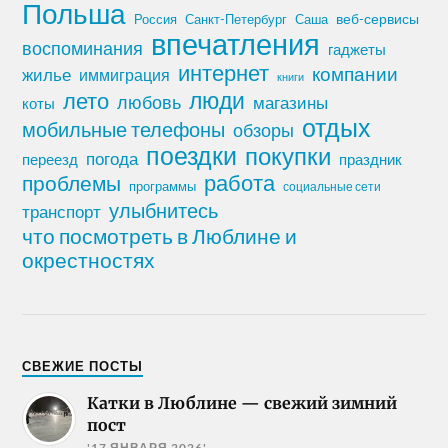
Польша
Россия
Санкт-Петербург
веб-сервисы
Саша
впечатления
воспоминания
гаджеты
интернет
компании
жилье
иммиграция
книги
лето
люди
любовь
магазины
коты
отдых
мобильные телефоны
обзоры
поездки
покупки
погода
переезд
праздник
работа
проблемы
программы
социальные сети
улыбнитесь
транспорт
что посмотреть в Люблине и
окрестностях
СВЕЖИЕ ПОСТЫ
Катки в Люблине — свежий зимний
пост
'17 ЯНВАРЯ 2026'