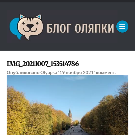
IMG_20211007_153514786
Опубликовано
Olyapka
'19 ноября 2021'
коммент.