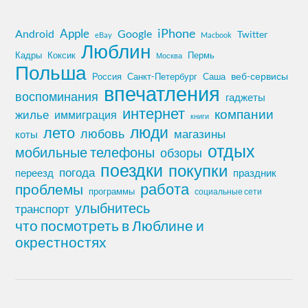
iPhone
Apple
Android
Google
Twitter
eBay
Macbook
Люблин
Кадры
Коксик
Пермь
Москва
Польша
Россия
Санкт-Петербург
веб-сервисы
Саша
впечатления
воспоминания
гаджеты
интернет
компании
жилье
иммиграция
книги
лето
люди
любовь
магазины
коты
отдых
мобильные телефоны
обзоры
поездки
покупки
погода
переезд
праздник
работа
проблемы
программы
социальные сети
улыбнитесь
транспорт
что посмотреть в Люблине и
окрестностях