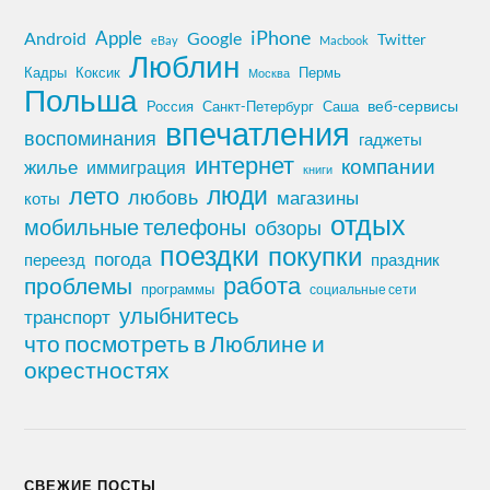
iPhone
Apple
Android
Google
Twitter
eBay
Macbook
Люблин
Кадры
Коксик
Пермь
Москва
Польша
Россия
Санкт-Петербург
веб-сервисы
Саша
впечатления
воспоминания
гаджеты
интернет
компании
жилье
иммиграция
книги
лето
люди
любовь
магазины
коты
отдых
мобильные телефоны
обзоры
поездки
покупки
погода
переезд
праздник
работа
проблемы
программы
социальные сети
улыбнитесь
транспорт
что посмотреть в Люблине и
окрестностях
СВЕЖИЕ ПОСТЫ