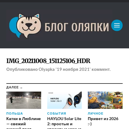
IMG_20211008_151125106_HDR
Опубликовано
Olyapka
'19 ноября 2021'
коммент.
ДАЛЕЕ →
ПОЛЬША
СОБЫТИЯ
ЛИЧНОЕ
Катки в Люблине
HAYLOU Solar Lite
Привет из 2026
— свежий
2: простые и
:-)
зимний пост
красивые умные