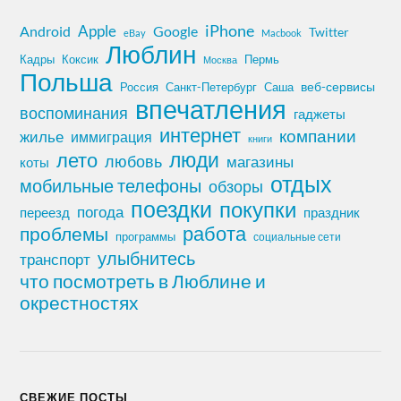
iPhone
Apple
Android
Google
Twitter
eBay
Macbook
Люблин
Кадры
Коксик
Пермь
Москва
Польша
Россия
Санкт-Петербург
веб-сервисы
Саша
впечатления
воспоминания
гаджеты
интернет
компании
жилье
иммиграция
книги
лето
люди
любовь
магазины
коты
отдых
мобильные телефоны
обзоры
поездки
покупки
погода
переезд
праздник
работа
проблемы
программы
социальные сети
улыбнитесь
транспорт
что посмотреть в Люблине и
окрестностях
СВЕЖИЕ ПОСТЫ