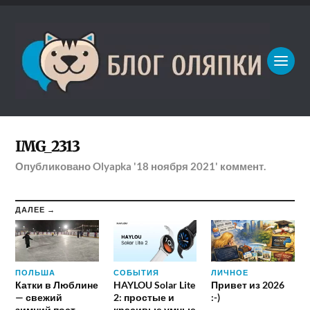
IMG_2313
Опубликовано
Olyapka
'18 ноября 2021'
коммент.
ДАЛЕЕ →
ПОЛЬША
СОБЫТИЯ
ЛИЧНОЕ
Катки в Люблине
HAYLOU Solar Lite
Привет из 2026
— свежий
2: простые и
:-)
зимний пост
красивые умные