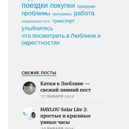
поездки
покупки
праздник
работа
проблемы
программы
транспорт
социальные сети
улыбнитесь
что посмотреть в Люблине и
окрестностях
СВЕЖИЕ ПОСТЫ
Катки в Люблине —
свежий зимний пост
'17 ЯНВАРЯ 2026'
HAYLOU Solar Lite 2:
простые и красивые
умные часы
'10 ЯНВАРЯ 2026'