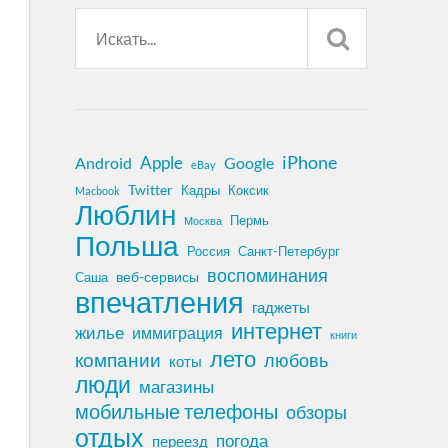
iPhone
Apple
Android
Google
eBay
Twitter
Кадры
Коксик
Macbook
Люблин
Пермь
Москва
Польша
Россия
Санкт-Петербург
воспоминания
веб-сервисы
Саша
впечатления
гаджеты
интернет
жилье
иммиграция
книги
лето
компании
любовь
коты
люди
магазины
мобильные телефоны
обзоры
отдых
погода
переезд