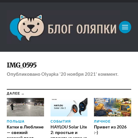
IMG_0595
Опубликовано
Olyapka
'20 ноября 2021'
коммент.
ДАЛЕЕ →
ПОЛЬША
СОБЫТИЯ
ЛИЧНОЕ
Катки в Люблине
HAYLOU Solar Lite
Привет из 2026
— свежий
2: простые и
:-)
зимний пост
красивые умные