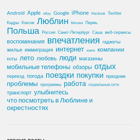
iPhone
Apple
Android
Google
Twitter
eBay
Macbook
Люблин
Кадры
Коксик
Пермь
Москва
Польша
Россия
Санкт-Петербург
веб-сервисы
Саша
впечатления
воспоминания
гаджеты
интернет
компании
жилье
иммиграция
книги
лето
люди
любовь
магазины
коты
отдых
мобильные телефоны
обзоры
поездки
покупки
погода
переезд
праздник
работа
проблемы
программы
социальные сети
улыбнитесь
транспорт
что посмотреть в Люблине и
окрестностях