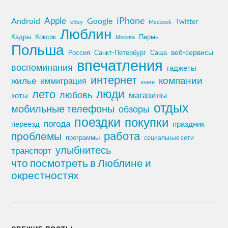
iPhone
Apple
Android
Google
Twitter
eBay
Macbook
Люблин
Кадры
Коксик
Пермь
Москва
Польша
Россия
Санкт-Петербург
веб-сервисы
Саша
впечатления
воспоминания
гаджеты
интернет
компании
жилье
иммиграция
книги
лето
люди
любовь
магазины
коты
отдых
мобильные телефоны
обзоры
поездки
покупки
погода
переезд
праздник
работа
проблемы
программы
социальные сети
улыбнитесь
транспорт
что посмотреть в Люблине и
окрестностях