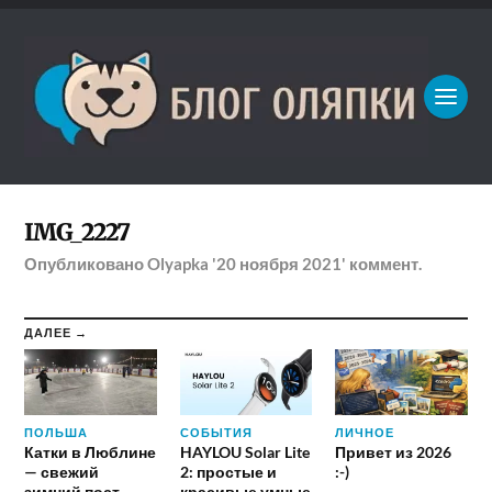
IMG_2227
Опубликовано
Olyapka
'20 ноября 2021'
коммент.
ДАЛЕЕ →
ПОЛЬША
СОБЫТИЯ
ЛИЧНОЕ
Катки в Люблине
HAYLOU Solar Lite
Привет из 2026
— свежий
2: простые и
:-)
зимний пост
красивые умные