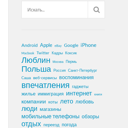
iPhone
Apple
Android
Google
eBay
Twitter
Кадры
Коксик
Macbook
Люблин
Пермь
Москва
Польша
Россия
Санкт-Петербург
воспоминания
веб-сервисы
Саша
впечатления
гаджеты
интернет
жилье
иммиграция
книги
лето
компании
любовь
коты
люди
магазины
мобильные телефоны
обзоры
отдых
погода
переезд