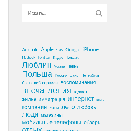
iPhone
Apple
Android
Google
eBay
Twitter
Кадры
Коксик
Macbook
Люблин
Пермь
Москва
Польша
Россия
Санкт-Петербург
воспоминания
веб-сервисы
Саша
впечатления
гаджеты
интернет
жилье
иммиграция
книги
лето
компании
любовь
коты
люди
магазины
мобильные телефоны
обзоры
отдых
погода
переезд