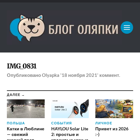
IMG_0831
Опубликовано
Olyapka
'18 ноября 2021'
коммент.
ДАЛЕЕ →
ПОЛЬША
СОБЫТИЯ
ЛИЧНОЕ
Катки в Люблине
HAYLOU Solar Lite
Привет из 2026
— свежий
2: простые и
:-)
зимний пост
красивые умные