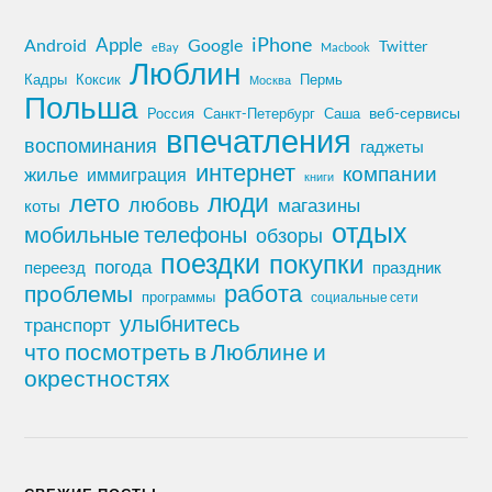
iPhone
Apple
Android
Google
Twitter
eBay
Macbook
Люблин
Кадры
Коксик
Пермь
Москва
Польша
Россия
Санкт-Петербург
веб-сервисы
Саша
впечатления
воспоминания
гаджеты
интернет
компании
жилье
иммиграция
книги
лето
люди
любовь
магазины
коты
отдых
мобильные телефоны
обзоры
поездки
покупки
погода
переезд
праздник
работа
проблемы
программы
социальные сети
улыбнитесь
транспорт
что посмотреть в Люблине и
окрестностях