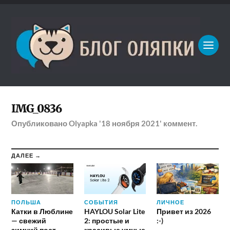
IMG_0836
Опубликовано
Olyapka
'18 ноября 2021'
коммент.
ДАЛЕЕ →
ПОЛЬША
СОБЫТИЯ
ЛИЧНОЕ
Катки в Люблине
HAYLOU Solar Lite
Привет из 2026
— свежий
2: простые и
:-)
зимний пост
красивые умные