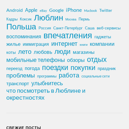
iPhone
Apple
Android
Google
Twitter
eBay
Macbook
Люблин
Кадры
Коксик
Пермь
Москва
Польша
Россия
Санкт-Петербург
веб-сервисы
Саша
впечатления
воспоминания
гаджеты
интернет
компании
жилье
иммиграция
книги
лето
люди
любовь
магазины
коты
отдых
мобильные телефоны
обзоры
поездки
покупки
погода
переезд
праздник
работа
проблемы
программы
социальные сети
улыбнитесь
транспорт
что посмотреть в Люблине и
окрестностях
СВЕЖИЕ ПОСТЫ