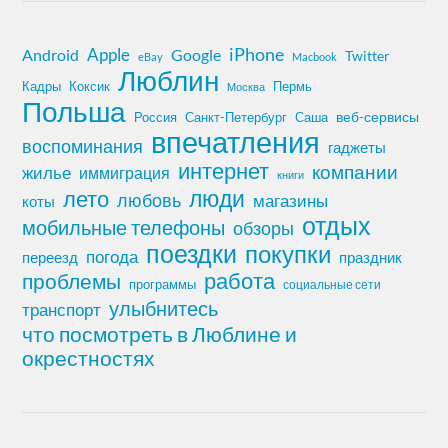
iPhone
Apple
Android
Google
Twitter
eBay
Macbook
Люблин
Кадры
Коксик
Пермь
Москва
Польша
Россия
Санкт-Петербург
веб-сервисы
Саша
впечатления
воспоминания
гаджеты
интернет
компании
жилье
иммиграция
книги
лето
люди
любовь
магазины
коты
отдых
мобильные телефоны
обзоры
поездки
покупки
погода
переезд
праздник
работа
проблемы
программы
социальные сети
улыбнитесь
транспорт
что посмотреть в Люблине и
окрестностях