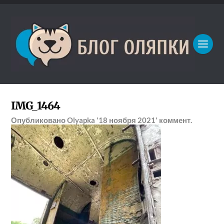
IMG_1464
Опубликовано
Olyapka
'18 ноября 2021'
коммент.