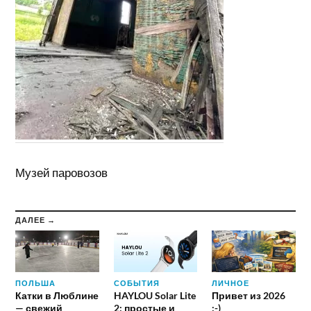
Музей паровозов
ДАЛЕЕ →
ПОЛЬША
СОБЫТИЯ
ЛИЧНОЕ
Катки в Люблине
HAYLOU Solar Lite
Привет из 2026
— свежий
2: простые и
:-)