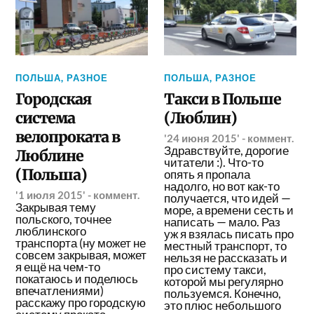
ПОЛЬША
,
РАЗНОЕ
ПОЛЬША
,
РАЗНОЕ
Городская
Такси в Польше
система
(Люблин)
велопроката в
'24 июня 2015'
-
коммент.
Здравствуйте, дорогие
Люблине
читатели :). Что-то
(Польша)
опять я пропала
надолго, но вот как-то
'1 июля 2015'
-
коммент.
получается, что идей —
Закрывая тему
море, а времени сесть и
польского, точнее
написать — мало. Раз
люблинского
уж я взялась писать про
транспорта (ну может не
местный транспорт, то
совсем закрывая, может
нельзя не рассказать и
я ещё на чем-то
про систему такси,
покатаюсь и поделюсь
которой мы регулярно
впечатлениями)
пользуемся. Конечно,
расскажу про городскую
это плюс небольшого