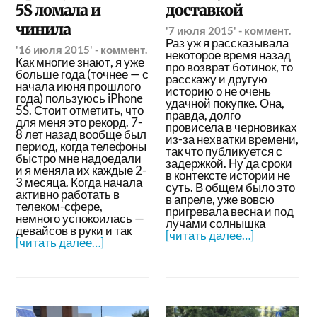
5S ломала и
доставкой
чинила
'7 июля 2015'
-
коммент.
Раз уж я рассказывала
'16 июля 2015'
-
коммент.
некоторое время назад
Как многие знают, я уже
про возврат ботинок, то
больше года (точнее — с
расскажу и другую
начала июня прошлого
историю о не очень
года) пользуюсь iPhone
удачной покупке. Она,
5S. Стоит отметить, что
правда, долго
для меня это рекорд. 7-
провисела в черновиках
8 лет назад вообще был
из-за нехватки времени,
период, когда телефоны
так что публикуется с
быстро мне надоедали
задержкой. Ну да сроки
и я меняла их каждые 2-
в контексте истории не
3 месяца. Когда начала
суть. В общем было это
активно работать в
в апреле, уже вовсю
телеком-сфере,
пригревала весна и под
немного успокоилась —
лучами солнышка
девайсов в руки и так
[читать далее…]
[читать далее…]