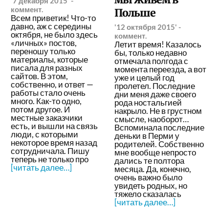
'7 декабря 2015'
-
коммент.
Польше
Всем приветик! Что-то
давно, аж с середины
'12 октября 2015'
-
октября, не было здесь
коммент.
«личных» постов,
Летит время! Казалось
переношу только
бы, только недавно
материалы, которые
отмечала полгода с
писала для разных
момента переезда, а вот
сайтов. В этом,
уже и целый год
собственно, и ответ —
пролетел. Последние
работы стало очень
дни меня даже своего
много. Как-то одно,
рода ностальгией
потом другое. И
накрыло. Не в грустном
местные заказчики
смысле, наоборот…
есть, и вышли на связь
Вспоминала последние
люди, с которыми
деньки в Перми у
некоторое время назад
родителей. Собственно
сотрудничала. Пишу
мне вообще непросто
теперь не только про
дались те полтора
[читать далее…]
месяца. Да, конечно,
очень важно было
увидеть родных, но
тяжело сказалась
[читать далее…]