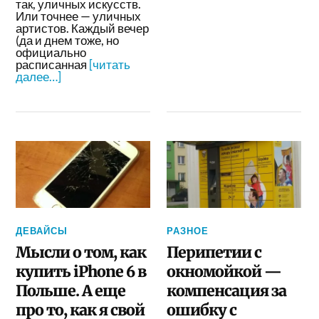
так, уличных искусств.
Или точнее — уличных
артистов. Каждый вечер
(да и днем тоже, но
официально
расписанная
[читать
далее…]
ДЕВАЙСЫ
РАЗНОЕ
Мысли о том, как
Перипетии с
купить iPhone 6 в
окномойкой —
Польше. А еще
компенсация за
про то, как я свой
ошибку с