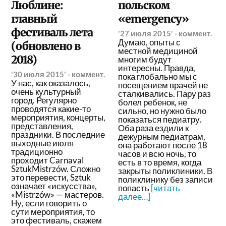
Люблине:
польском
главный
«emergency»
фестиваль лета
'27 июля 2015'
-
коммент.
Думаю, опыты с
(обновлено в
местной медициной
2018)
многим будут
интересны. Правда,
'30 июля 2015'
-
коммент.
пока глобально мы с
У нас, как оказалось,
посещением врачей не
очень культурный
сталкивались. Пару раз
город. Регулярно
болел ребенок, не
проводятся какие-то
сильно, но нужно было
мероприятия, концерты,
показаться педиатру.
представления,
Оба раза ездили к
праздники. В последние
дежурным педиатрам,
выходные июля
она работают после 18
традиционно
часов и всю ночь, то
проходит Carnaval
есть в то время, когда
SztukMistrzów. Сложно
закрыты поликлиники. В
это перевести, Sztuk
поликлинику без записи
означает «искусства»,
попасть
[читать
«Mistrzów» — мастеров.
далее…]
Ну, если говорить о
сути мероприятия, то
это фестиваль, скажем