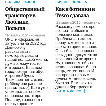
ПОЛЬША
,
РАЗНОЕ
ЛИЧНОЕ
,
ПОЛЬША
Общественный
Как я ботинки в
транспорт в
Tesco сдавала
Люблине,
'23 марта 2015'
-
коммент.
Расскажу немного про
Польша
возврат и обмен в
польских магазинах.
'16 мая 2015'
-
коммент.
Проблем с этим нет,
UPD: информация
вернуть можно почти
актуальна на 2022 год.
все категории товаров.
Давно хочу
Опыт был — вопросов
рассказывать
не задают, документов
некоторые детали
и заявлений не просят.
нашей польской жизни,
Ну, главное, чтобы не
думаю, кому-то это
использованная была
интересно. В нашем
вещь, естественно. И
городе ходят автобусы
чек просят первым
и троллейбусы.
делом. А так все очень
Трамваев нет, а жаль,
быстро. Я тут как-то
ребёнку они раньше
даже набор трусов в
нравились ;-). Как я уже
[читать далее…]
упоминала в своём
основном посте про
Польшу, транспорт в
очень хорошем