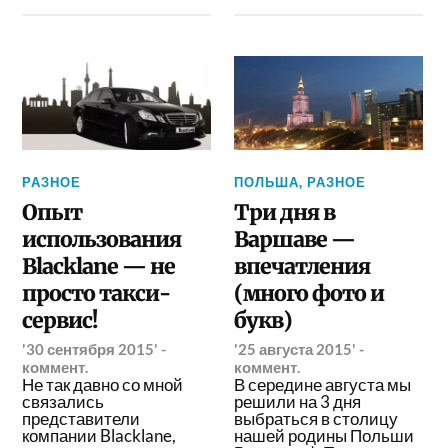
РАЗНОЕ
ПОЛЬША
,
РАЗНОЕ
Опыт
Три дня в
использования
Варшаве —
Blacklane — не
впечатления
просто такси-
(много фото и
сервис!
букв)
'30 сентября 2015'
-
'25 августа 2015'
-
коммент.
коммент.
Не так давно со мной
В середине августа мы
связались
решили на 3 дня
представители
выбраться в столицу
компании Blacklane,
нашей родины Польши