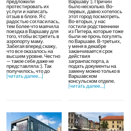
предложили
Варшаву :). Причин
протестировать их
было несколько. Во-
услуги и написать
первых, давно хотелось
отзыв в блоге. Я с
этот город посмотреть.
радостью согласилась,
Во-вторых, у нас
тем более что маячила
гостили родственники
поездка в Варшаву для
из Питера, которые тоже
того, чтобы встретить в
были не прочь погулять
аэропорту маму.
по Варшаве. В-третьих,
Забегая вперед скажу,
у меня в декабре
что все оказалось на
заканчивается срок
высшем уровне. Честно
действия
— такое себе даже не
загранпаспорта, а
представляла :). Так
подать документы на
получилось, что до
замену можно только в
[читать далее…]
Варшавском
консульском отделе.
[читать далее…]