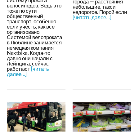
систему проката
города — расстояния
велосипедов. Ведь это
небольшие, такси
тоже по сути
недорогое. Порой если
общественный
[читать далее…]
транспорт, особенно
если учесть, как все
организовано.
Системой велопроката
в Люблине занимается
немецкая компания
Nextbike. Когда-то
давно они начали с
Лейпцига, сейчас
работают
[читать
далее…]