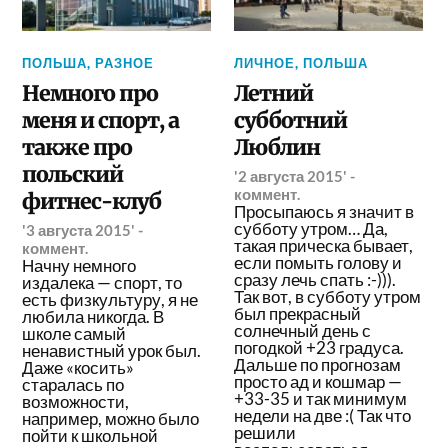
ПОЛЬША
,
РАЗНОЕ
ЛИЧНОЕ
,
ПОЛЬША
Немного про
Летний
меня и спорт, а
субботний
также про
Люблин
польский
'2 августа 2015'
-
коммент.
фитнес-клуб
Просыпаюсь я значит в
субботу утром… Да,
'3 августа 2015'
-
такая прическа бывает,
коммент.
если помыть голову и
Начну немного
сразу лечь спать :-))).
издалека — спорт, то
Так вот, в субботу утром
есть физкультуру, я не
был прекрасный
любила никогда. В
солнечный день с
школе самый
погодкой +23 градуса.
ненавистный урок был.
Дальше по прогнозам
Даже «косить»
просто ад и кошмар —
старалась по
+33-35 и так минимум
возможности,
недели на две :( Так что
например, можно было
решили
пойти к школьной