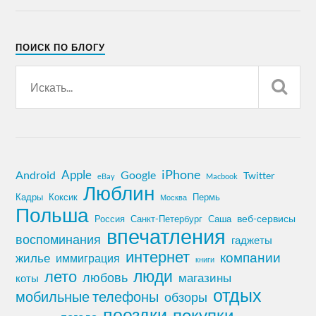
ПОИСК ПО БЛОГУ
iPhone
Apple
Android
Google
Twitter
eBay
Macbook
Люблин
Кадры
Коксик
Пермь
Москва
Польша
Россия
Санкт-Петербург
веб-сервисы
Саша
впечатления
воспоминания
гаджеты
интернет
компании
жилье
иммиграция
книги
лето
люди
любовь
магазины
коты
отдых
мобильные телефоны
обзоры
поездки
покупки