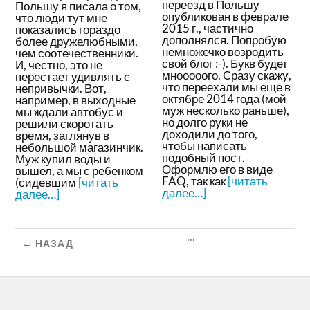
переезд в Польшу
Польшу я писала о том,
опубликован в феврале
что люди тут мне
2015 г., частично
показались гораздо
дополнялся. Попробую
более дружелюбными,
немножечко возродить
чем соотечественники.
свой блог :-). Букв будет
И, честно, это не
мнооооого. Сразу скажу,
перестает удивлять с
что переехали мы еще в
непривычки. Вот,
октябре 2014 года (мой
например, в выходные
муж несколько раньше),
мы ждали автобус и
но долго руки не
решили скоротать
доходили до того,
время, заглянув в
чтобы написать
небольшой магазинчик.
подобный пост.
Муж купил воды и
Оформлю его в виде
вышел, а мы с ребенком
FAQ, так как
[читать
(сидевшим
[читать
далее…]
далее…]
...
← НАЗАД