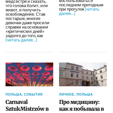
воспользоваться
медсестре и сказать,
последним пригодным
что голова болит, или
при прогулок
[читать
живот, и получить
далее…]
освобождение. Став
постарше, многие
девочки даже просили
справки на основании
«критических дней»
задолго до того, как
[читать далее…]
ПОЛЬША
,
СОБЫТИЯ
ЛИЧНОЕ
,
ПОЛЬША
Carnaval
Про медицину:
SztukMistrzów в
как я побывала в