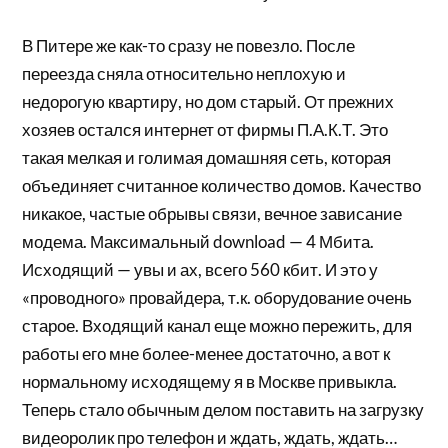
В Питере же как-то сразу не повезло. После
переезда сняла относительно неплохую и
недорогую квартиру, но дом старый. От прежних
хозяев остался интернет от фирмы П.А.К.Т. Это
такая мелкая и голимая домашняя сеть, которая
объединяет считанное количество домов. Качество
никакое, частые обрывы связи, вечное зависание
модема. Максимальный download — 4 Мбита.
Исходящий — увы и ах, всего 560 кбит. И это у
«проводного» провайдера, т.к. оборудование очень
старое. Входящий канал еще можно пережить, для
работы его мне более-менее достаточно, а вот к
нормальному исходящему я в Москве привыкла.
Теперь стало обычным делом поставить на загрузку
видеоролик про телефон и ждать, ждать, ждать…