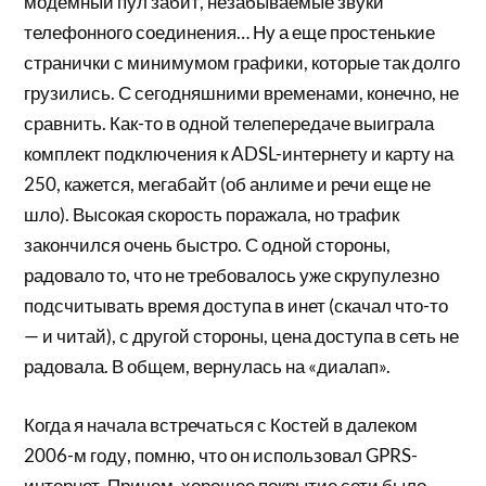
модемный пул забит, незабываемые звуки
телефонного соединения… Ну а еще простенькие
странички с минимумом графики, которые так долго
грузились. С сегодняшними временами, конечно, не
сравнить. Как-то в одной телепередаче выиграла
комплект подключения к ADSL-интернету и карту на
250, кажется, мегабайт (об анлиме и речи еще не
шло). Высокая скорость поражала, но трафик
закончился очень быстро. С одной стороны,
радовало то, что не требовалось уже скрупулезно
подсчитывать время доступа в инет (скачал что-то
— и читай), с другой стороны, цена доступа в сеть не
радовала. В общем, вернулась на «диалап».
Когда я начала встречаться с Костей в далеком
2006-м году, помню, что он использовал GPRS-
интернет. Причем, хорошее покрытие сети было