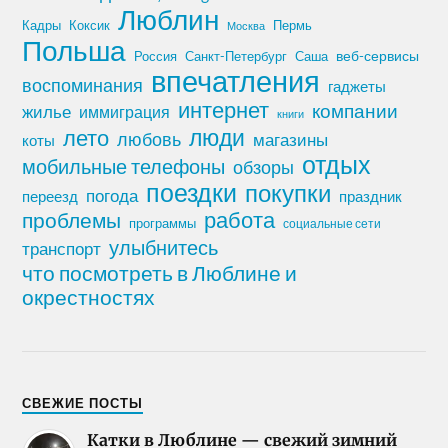
Люблин
Кадры
Коксик
Пермь
Москва
Польша
Россия
Санкт-Петербург
веб-сервисы
Саша
впечатления
воспоминания
гаджеты
интернет
компании
жилье
иммиграция
книги
лето
люди
любовь
магазины
коты
отдых
мобильные телефоны
обзоры
поездки
покупки
погода
переезд
праздник
работа
проблемы
программы
социальные сети
улыбнитесь
транспорт
что посмотреть в Люблине и
окрестностях
СВЕЖИЕ ПОСТЫ
Катки в Люблине — свежий зимний