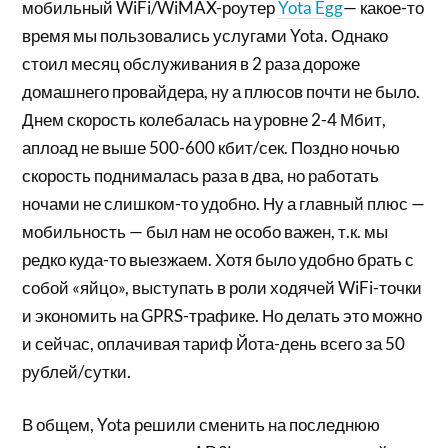
мобильный WiFi/WiMAX-роутер
Yota Egg
— какое-то
время мы пользовались услугами Yota. Однако
стоил месяц обслуживания в 2 раза дороже
домашнего провайдера, ну а плюсов почти не было.
Днем скорость колебалась на уровне 2-4 Мбит,
аплоад не выше 500-600 кбит/сек. Поздно ночью
скорость поднималась раза в два, но работать
ночами не слишком-то удобно. Ну а главный плюс —
мобильность — был нам не особо важен, т.к. мы
редко куда-то выезжаем. Хотя было удобно брать с
собой «яйцо», выступать в роли ходячей WiFi-точки
и экономить на GPRS-трафике. Но делать это можно
и сейчас, оплачивая тариф Йота-день всего за 50
рублей/сутки.
В общем, Yota решили сменить на последнюю