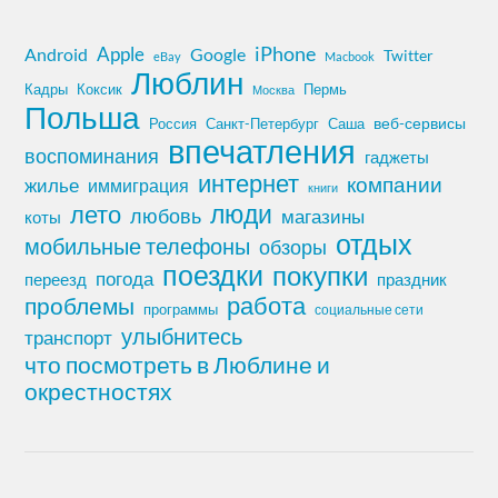
iPhone
Apple
Android
Google
Twitter
eBay
Macbook
Люблин
Кадры
Коксик
Пермь
Москва
Польша
Россия
Санкт-Петербург
веб-сервисы
Саша
впечатления
воспоминания
гаджеты
интернет
компании
жилье
иммиграция
книги
лето
люди
любовь
магазины
коты
отдых
мобильные телефоны
обзоры
поездки
покупки
погода
переезд
праздник
работа
проблемы
программы
социальные сети
улыбнитесь
транспорт
что посмотреть в Люблине и
окрестностях