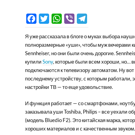
Facebook
Twitter
WhatsApp
Viber
Telegram
Я уже рассказала в блоге о муках выбора науш
полноразмерные «уши», чтобы муж вечерами ки
Sennheiser, но они были очень дорогие. Sennhe
купили
Sony
, которые были всем хороши, но… в
подключаются к телевизору автоматом. Ну вот
последнему устройству, с которым работали, 
настройки ТВ — то еще удовольствие.
И функция работает — со смартфонами, ноутбу
заказывала уши Toshiba, Philips – все уехали об
(модель Bluedio F2). Это китайская марка, кот
хороших материалов и с качественным звуком. 