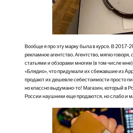
Вообще я про эту марку была в курсе. В 2017-
рекламное агентство. Агентство, мягко говоря, 
статьями и обзорами многим (в том числе мне)
«Блядио», что придумали их сбежавшие из Apple
продают их дешевле себестоимости просто пиа
но классно выдумано-то! Магазин, который в Ро
России наушники еще продаются, но слабо и м