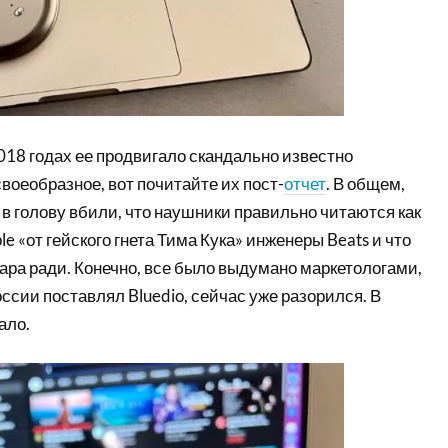
2018 годах ее продвигало скандально известно
своеобразное, вот почитайте их пост-
отчет
. В общем,
 в голову вбили, что наушники правильно читаются как
 «от гейского гнета Тима Кука» инженеры Beats и что
ра ради. Конечно, все было выдумано маркетологами,
ссии поставлял Bluedio, сейчас уже разорился. В
ало.