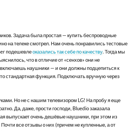
ников. Задача была простая — купить беспроводные
но на телеке смотрел. Нам очень понравились тестовые
iser подешевле
оказались так себе по качеству
. Тогда мы
ыяснилось, что в отличие от «сенхов» они не
 включаешь наушники — и они должны подцепиться к
это стандартная функция. Подключать вручную через
ками. Но не с нашим телевизором LG! На пробу я еще
ратно. Да, даже, прости господи, Bluedio заказала
орая выпускает очень дешёвые наушники, при этом из
Почти все отзывы о них (причем не купленные, а от