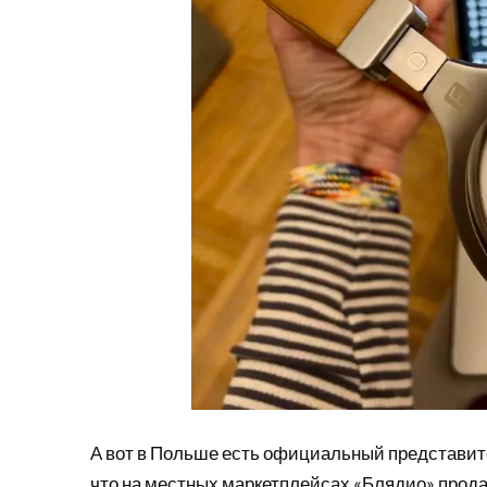
А вот в Польше есть официальный представител
что на местных маркетплейсах «Блядио» продаю