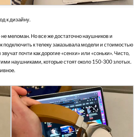
од к дизайну.
ае не меломан. Но все же достаточно наушников и
ок подключить к телеку заказывала модели и стоимостью
ни звучат почти как дорогие «сенхи» или «соньки». Чисто,
гими наушниками, которые стоят около 150-300 злотых.
тивное.