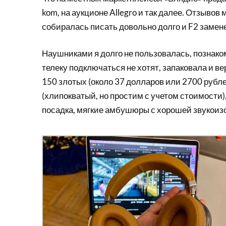
kom, на аукционе Allegro и так далее. Отзывов 
собиралась писать довольно долго и F2 замене
Наушниками я долго не пользовалась, познаком
телеку подключаться не хотят, запаковала и вер
150 злотых (около 37 долларов или 2700 рубл
(хлипокватый, но простим с учетом стоимости)
посадка, мягкие амбушюры с хорошей звукоиз