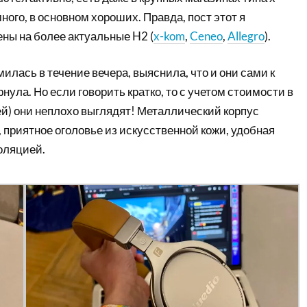
много, в основном хороших. Правда, пост этот я
ны на более актуальные H2 (
x-kom
,
Ceneo
,
Allegro
).
илась в течение вечера, выяснила, что и они сами к
нула. Но если говорить кратко, то с учетом стоимости в
ей) они неплохо выглядят! Металлический корпус
, приятное оголовье из искусственной кожи, удобная
оляцией.