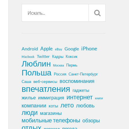
iPhone
Apple
Android
Google
eBay
Twitter
Кадры
Коксик
Macbook
Люблин
Пермь
Москва
Польша
Россия
Санкт-Петербург
воспоминания
веб-сервисы
Саша
впечатления
гаджеты
интернет
жилье
иммиграция
книги
лето
компании
любовь
коты
люди
магазины
мобильные телефоны
обзоры
отдых
погода
переезд