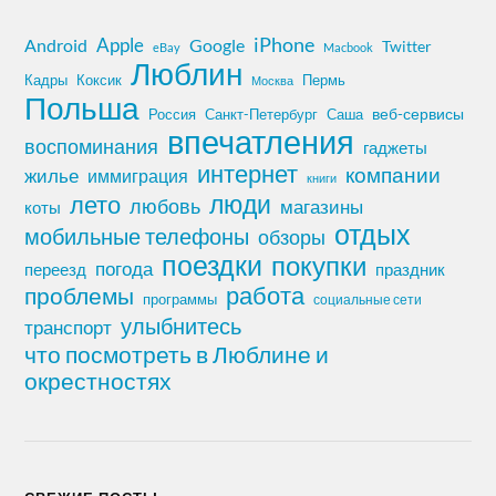
iPhone
Apple
Android
Google
Twitter
eBay
Macbook
Люблин
Кадры
Коксик
Пермь
Москва
Польша
Россия
Санкт-Петербург
веб-сервисы
Саша
впечатления
воспоминания
гаджеты
интернет
компании
жилье
иммиграция
книги
лето
люди
любовь
магазины
коты
отдых
мобильные телефоны
обзоры
поездки
покупки
погода
переезд
праздник
работа
проблемы
программы
социальные сети
улыбнитесь
транспорт
что посмотреть в Люблине и
окрестностях