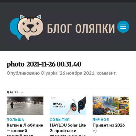
photo_2021-11-26 00.31.40
Опубликовано
Olyapka
'26 ноября 2021'
коммент.
ДАЛЕЕ →
ПОЛЬША
СОБЫТИЯ
ЛИЧНОЕ
Катки в Люблине
HAYLOU Solar Lite
Привет из 2026
— свежий
2: простые и
:-)
зимний пост
красивые умные