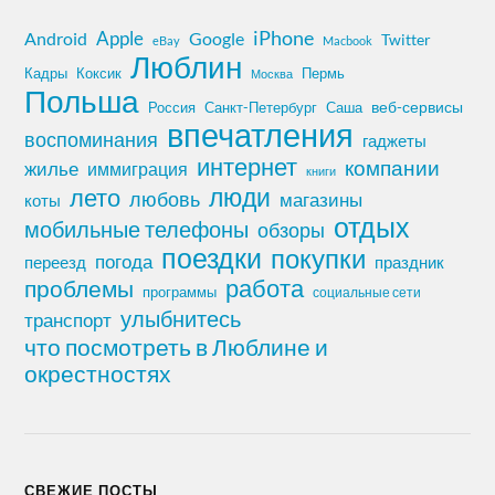
iPhone
Apple
Android
Google
Twitter
eBay
Macbook
Люблин
Кадры
Коксик
Пермь
Москва
Польша
Россия
Санкт-Петербург
веб-сервисы
Саша
впечатления
воспоминания
гаджеты
интернет
компании
жилье
иммиграция
книги
лето
люди
любовь
магазины
коты
отдых
мобильные телефоны
обзоры
поездки
покупки
погода
переезд
праздник
работа
проблемы
программы
социальные сети
улыбнитесь
транспорт
что посмотреть в Люблине и
окрестностях
СВЕЖИЕ ПОСТЫ