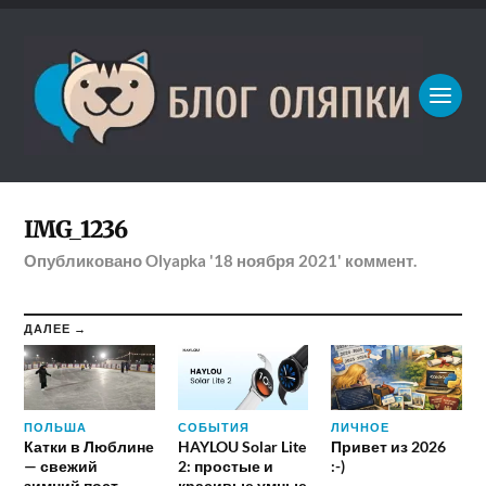
IMG_1236
Опубликовано
Olyapka
'18 ноября 2021'
коммент.
ДАЛЕЕ →
ПОЛЬША
СОБЫТИЯ
ЛИЧНОЕ
Катки в Люблине
HAYLOU Solar Lite
Привет из 2026
— свежий
2: простые и
:-)
зимний пост
красивые умные