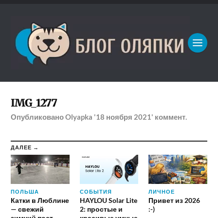
IMG_1277
Опубликовано
Olyapka
'18 ноября 2021'
коммент.
ДАЛЕЕ →
ПОЛЬША
СОБЫТИЯ
ЛИЧНОЕ
Катки в Люблине
HAYLOU Solar Lite
Привет из 2026
— свежий
2: простые и
:-)
зимний пост
красивые умные