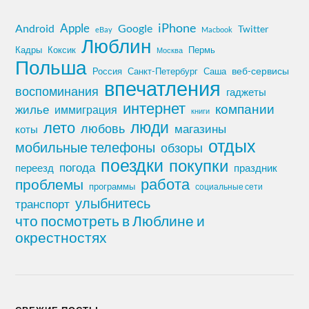
iPhone
Apple
Android
Google
Twitter
eBay
Macbook
Люблин
Кадры
Коксик
Пермь
Москва
Польша
Россия
Санкт-Петербург
веб-сервисы
Саша
впечатления
воспоминания
гаджеты
интернет
компании
жилье
иммиграция
книги
лето
люди
любовь
магазины
коты
отдых
мобильные телефоны
обзоры
поездки
покупки
погода
переезд
праздник
работа
проблемы
программы
социальные сети
улыбнитесь
транспорт
что посмотреть в Люблине и
окрестностях