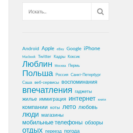
iPhone
Apple
Android
Google
eBay
Twitter
Кадры
Коксик
Macbook
Люблин
Пермь
Москва
Польша
Россия
Санкт-Петербург
воспоминания
веб-сервисы
Саша
впечатления
гаджеты
интернет
жилье
иммиграция
книги
лето
компании
любовь
коты
люди
магазины
мобильные телефоны
обзоры
отдых
погода
переезд