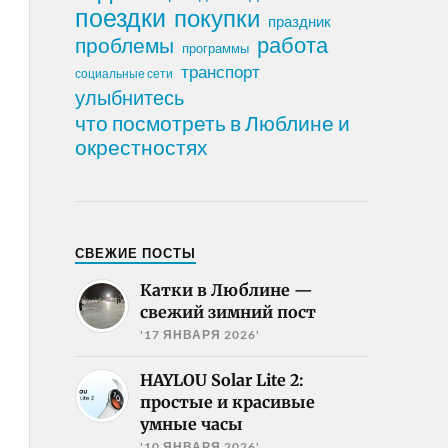
поездки
покупки
праздник
работа
проблемы
программы
транспорт
социальные сети
улыбнитесь
что посмотреть в Люблине и
окрестностях
СВЕЖИЕ ПОСТЫ
Катки в Люблине —
свежий зимний пост
'17 ЯНВАРЯ 2026'
HAYLOU Solar Lite 2:
простые и красивые
умные часы
'10 ЯНВАРЯ 2026'