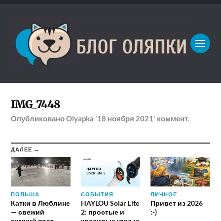
IMG_7448
Опубликовано
Olyapka
'18 ноября 2021'
коммент.
ДАЛЕЕ →
ПОЛЬША
СОБЫТИЯ
ЛИЧНОЕ
Катки в Люблине
HAYLOU Solar Lite
Привет из 2026
— свежий
2: простые и
:-)
зимний пост
красивые умные