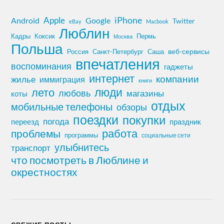
iPhone
Apple
Android
Google
Twitter
eBay
Macbook
Люблин
Кадры
Коксик
Пермь
Москва
Польша
Россия
Санкт-Петербург
веб-сервисы
Саша
впечатления
воспоминания
гаджеты
интернет
компании
жилье
иммиграция
книги
лето
люди
любовь
магазины
коты
отдых
мобильные телефоны
обзоры
поездки
покупки
погода
переезд
праздник
работа
проблемы
программы
социальные сети
улыбнитесь
транспорт
что посмотреть в Люблине и
окрестностях