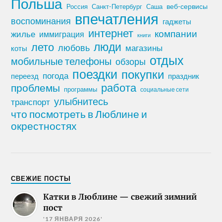
Польша
Россия
Санкт-Петербург
веб-сервисы
Саша
впечатления
воспоминания
гаджеты
интернет
компании
жилье
иммиграция
книги
лето
люди
любовь
магазины
коты
отдых
мобильные телефоны
обзоры
поездки
покупки
погода
переезд
праздник
работа
проблемы
программы
социальные сети
улыбнитесь
транспорт
что посмотреть в Люблине и
окрестностях
СВЕЖИЕ ПОСТЫ
Катки в Люблине — свежий зимний
пост
'17 ЯНВАРЯ 2026'