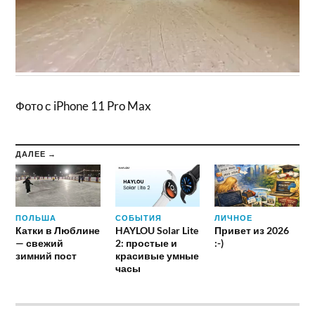
Фото с iPhone 11 Pro Max
ДАЛЕЕ →
ПОЛЬША
СОБЫТИЯ
ЛИЧНОЕ
Катки в Люблине
HAYLOU Solar Lite
Привет из 2026
— свежий
2: простые и
:-)
зимний пост
красивые умные
часы