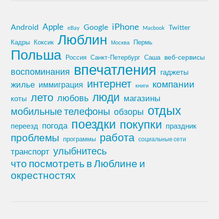
iPhone
Apple
Android
Google
Twitter
eBay
Macbook
Люблин
Кадры
Коксик
Пермь
Москва
Польша
Россия
Санкт-Петербург
веб-сервисы
Саша
впечатления
воспоминания
гаджеты
интернет
компании
жилье
иммиграция
книги
лето
люди
любовь
магазины
коты
отдых
мобильные телефоны
обзоры
поездки
покупки
погода
переезд
праздник
работа
проблемы
программы
социальные сети
улыбнитесь
транспорт
что посмотреть в Люблине и
окрестностях