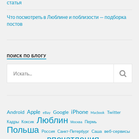
статья
Что посмотреть в Люблине и поблизости — подборка
постов
ПОИСК ПО БЛОГУ
iPhone
Apple
Android
Google
Twitter
eBay
Macbook
Люблин
Кадры
Коксик
Пермь
Москва
Польша
Россия
Санкт-Петербург
веб-сервисы
Саша
впечатления