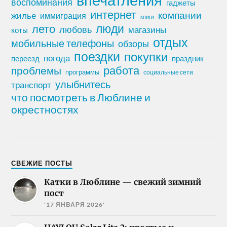
воспоминания
гаджеты
интернет
компании
жилье
иммиграция
книги
лето
люди
любовь
магазины
коты
отдых
мобильные телефоны
обзоры
поездки
покупки
погода
переезд
праздник
работа
проблемы
программы
социальные сети
улыбнитесь
транспорт
что посмотреть в Люблине и
окрестностях
СВЕЖИЕ ПОСТЫ
Катки в Люблине — свежий зимний
пост
'17 ЯНВАРЯ 2026'