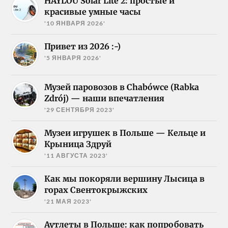
HAYLOU Solar Lite 2: простые и
красивые умные часы
'10 ЯНВАРЯ 2026'
Привет из 2026 :-)
'5 ЯНВАРЯ 2026'
Музей паровозов в Chabówce (Rabka
Zdrój) — наши впечатления
'29 СЕНТЯБРЯ 2023'
Музеи игрушек в Польше — Кельце и
Крыница Здруй
'11 АВГУСТА 2023'
Как мы покоряли вершину Лысица в
горах Свентокрыжских
'21 МАЯ 2023'
Аутлеты в Польше: как попробовать