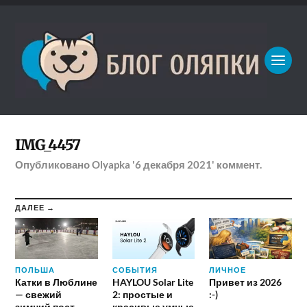
IMG_4457
Опубликовано
Olyapka
'6 декабря 2021'
коммент.
ДАЛЕЕ →
ПОЛЬША
СОБЫТИЯ
ЛИЧНОЕ
Катки в Люблине
HAYLOU Solar Lite
Привет из 2026
— свежий
2: простые и
:-)
зимний пост
красивые умные