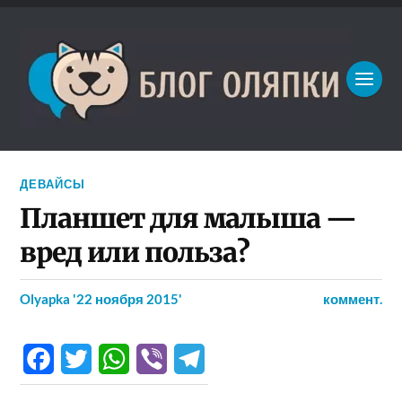
ДЕВАЙСЫ
Планшет для малыша —
вред или польза?
Olyapka
'22 ноября 2015'
коммент.
Facebook
Twitter
WhatsApp
Viber
Telegram