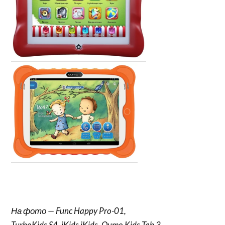
На фото — Func Happy Pro-01,
TurboKids S4, iKids iKids, Qumo Kids Tab 3