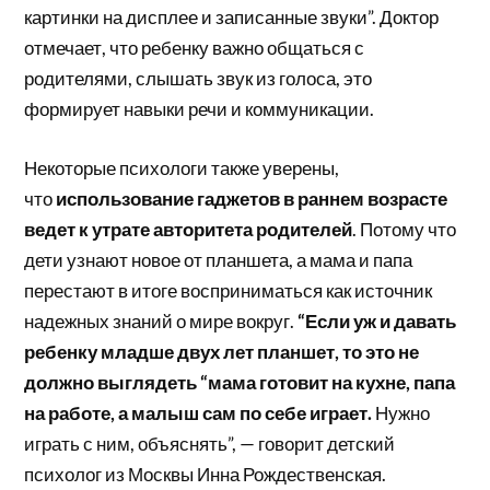
картинки на дисплее и записанные звуки”. Доктор
отмечает, что ребенку важно общаться с
родителями, слышать звук из голоса, это
формирует навыки речи и коммуникации.
Некоторые психологи также уверены,
что
использование гаджетов в раннем возрасте
ведет к утрате авторитета родителей
. Потому что
дети узнают новое от планшета, а мама и папа
перестают в итоге восприниматься как источник
надежных знаний о мире вокруг.
“Если уж и давать
ребенку младше двух лет планшет, то это не
должно выглядеть “мама готовит на кухне, папа
на работе, а малыш сам по себе играет.
Нужно
играть с ним, объяснять”, — говорит детский
психолог из Москвы Инна Рождественская.