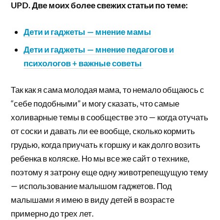
UPD. Две моих более свежих статьи по теме:
Дети и гаджеты — мнение мамы
Дети и гаджеты — мнение педагогов и
психологов + важные советы
Так как я сама молодая мама, то немало общаюсь с
“себе подобными” и могу сказать, что самые
холиварные темы в сообществе это — когда отучать
от соски и давать ли ее вообще, сколько кормить
грудью, когда приучать к горшку и как долго возить
ребенка в коляске. Но мы все же сайт о технике,
поэтому я затрону еще одну животрепещущую тему
— использование малышом гаджетов. Под
малышами я имею в виду детей в возрасте
примерно до трех лет.