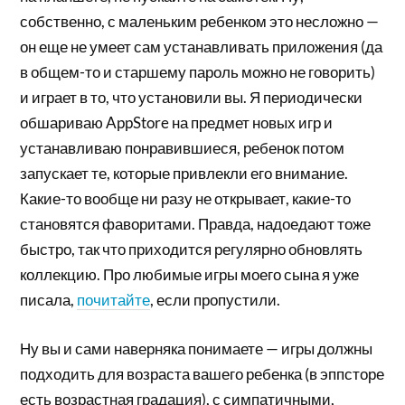
собственно, с маленьким ребенком это несложно —
он еще не умеет сам устанавливать приложения (да
в общем-то и старшему пароль можно не говорить)
и играет в то, что установили вы. Я периодически
обшариваю AppStore на предмет новых игр и
устанавливаю понравившиеся, ребенок потом
запускает те, которые привлекли его внимание.
Какие-то вообще ни разу не открывает, какие-то
становятся фаворитами. Правда, надоедают тоже
быстро, так что приходится регулярно обновлять
коллекцию. Про любимые игры моего сына я уже
писала,
почитайте
, если пропустили.
Ну вы и сами наверняка понимаете — игры должны
подходить для возраста вашего ребенка (в эппсторе
есть возрастная градация), с симпатичными,