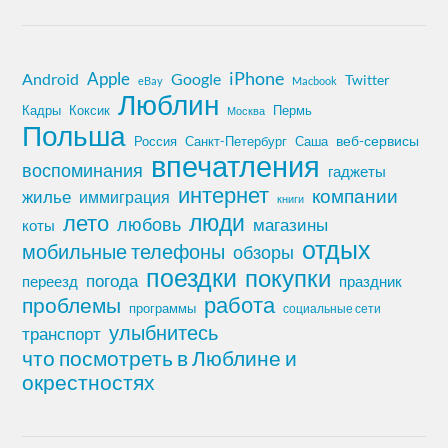
iPhone
Apple
Android
Google
Twitter
eBay
Macbook
Люблин
Кадры
Коксик
Пермь
Москва
Польша
Россия
Санкт-Петербург
веб-сервисы
Саша
впечатления
воспоминания
гаджеты
интернет
компании
жилье
иммиграция
книги
лето
люди
любовь
магазины
коты
отдых
мобильные телефоны
обзоры
поездки
покупки
погода
переезд
праздник
работа
проблемы
программы
социальные сети
улыбнитесь
транспорт
что посмотреть в Люблине и
окрестностях