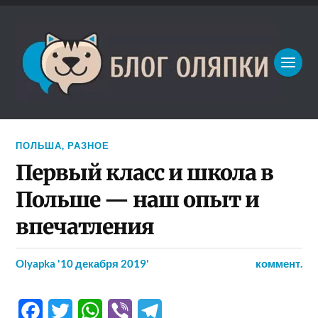
ПОЛЬША
,
РАЗНОЕ
Первый класс и школа в
Польше — наш опыт и
впечатления
Olyapka
'10 декабря 2019'
коммент.
Facebook
Twitter
WhatsApp
Viber
Telegram