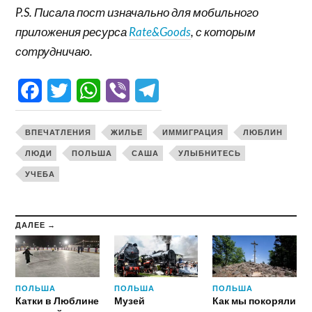
P.S. Писала пост изначально для мобильного
приложения ресурса
Rate&Goods
, с которым
сотрудничаю.
Facebook
Twitter
WhatsApp
Viber
Telegram
ВПЕЧАТЛЕНИЯ
ЖИЛЬЕ
ИММИГРАЦИЯ
ЛЮБЛИН
ЛЮДИ
ПОЛЬША
САША
УЛЫБНИТЕСЬ
УЧЕБА
ДАЛЕЕ →
ПОЛЬША
ПОЛЬША
ПОЛЬША
Катки в Люблине
Музей
Как мы покоряли