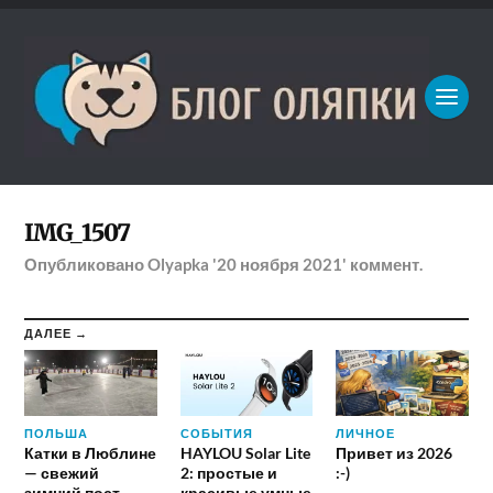
IMG_1507
Опубликовано
Olyapka
'20 ноября 2021'
коммент.
ДАЛЕЕ →
ПОЛЬША
СОБЫТИЯ
ЛИЧНОЕ
Катки в Люблине
HAYLOU Solar Lite
Привет из 2026
— свежий
2: простые и
:-)
зимний пост
красивые умные