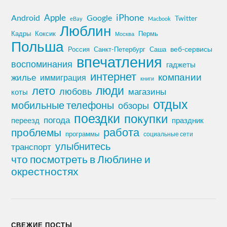
iPhone
Apple
Android
Google
Twitter
eBay
Macbook
Люблин
Кадры
Коксик
Пермь
Москва
Польша
Россия
Санкт-Петербург
веб-сервисы
Саша
впечатления
воспоминания
гаджеты
интернет
компании
жилье
иммиграция
книги
лето
люди
любовь
магазины
коты
отдых
мобильные телефоны
обзоры
поездки
покупки
погода
переезд
праздник
работа
проблемы
программы
социальные сети
улыбнитесь
транспорт
что посмотреть в Люблине и
окрестностях
СВЕЖИЕ ПОСТЫ