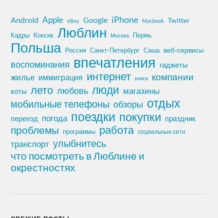
iPhone
Apple
Android
Google
Twitter
eBay
Macbook
Люблин
Кадры
Коксик
Пермь
Москва
Польша
Россия
Санкт-Петербург
веб-сервисы
Саша
впечатления
воспоминания
гаджеты
интернет
компании
жилье
иммиграция
книги
лето
люди
любовь
магазины
коты
отдых
мобильные телефоны
обзоры
поездки
покупки
погода
переезд
праздник
работа
проблемы
программы
социальные сети
улыбнитесь
транспорт
что посмотреть в Люблине и
окрестностях