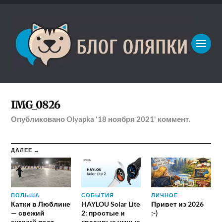
IMG_0826
Опубликовано
Olyapka
'18 ноября 2021'
коммент.
ДАЛЕЕ →
ПОЛЬША
СОБЫТИЯ
ЛИЧНОЕ
Катки в Люблине
HAYLOU Solar Lite
Привет из 2026
— свежий
2: простые и
:-)
зимний пост
красивые умные