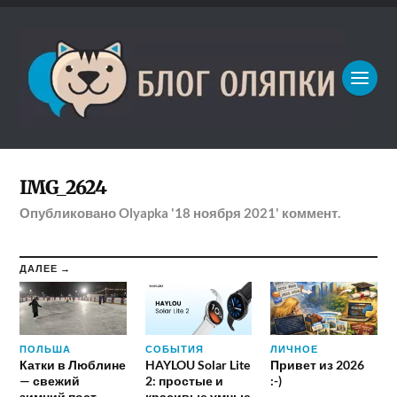
IMG_2624
Опубликовано
Olyapka
'18 ноября 2021'
коммент.
ДАЛЕЕ →
ПОЛЬША
СОБЫТИЯ
ЛИЧНОЕ
Катки в Люблине
HAYLOU Solar Lite
Привет из 2026
— свежий
2: простые и
:-)
зимний пост
красивые умные