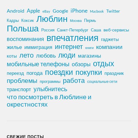
iPhone
Apple
Android
Google
Twitter
eBay
Macbook
Люблин
Кадры
Коксик
Пермь
Москва
Польша
Россия
Санкт-Петербург
веб-сервисы
Саша
впечатления
воспоминания
гаджеты
интернет
компании
жилье
иммиграция
книги
лето
люди
любовь
магазины
коты
отдых
мобильные телефоны
обзоры
поездки
покупки
погода
переезд
праздник
работа
проблемы
программы
социальные сети
улыбнитесь
транспорт
что посмотреть в Люблине и
окрестностях
СВЕЖИЕ ПОСТЫ