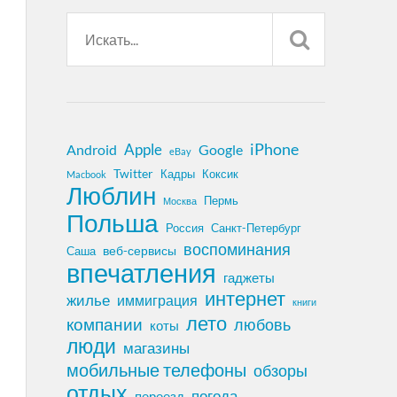
iPhone
Apple
Android
Google
eBay
Twitter
Кадры
Коксик
Macbook
Люблин
Пермь
Москва
Польша
Россия
Санкт-Петербург
воспоминания
веб-сервисы
Саша
впечатления
гаджеты
интернет
жилье
иммиграция
книги
лето
компании
любовь
коты
люди
магазины
мобильные телефоны
обзоры
отдых
погода
переезд