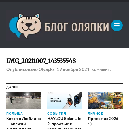
IMG_20211007_143535548
Опубликовано
Olyapka
'19 ноября 2021'
коммент.
ДАЛЕЕ →
ПОЛЬША
СОБЫТИЯ
ЛИЧНОЕ
Катки в Люблине
HAYLOU Solar Lite
Привет из 2026
— свежий
2: простые и
:-)
зимний пост
красивые умные