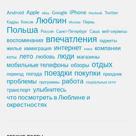
iPhone
Apple
Android
Google
Twitter
eBay
Macbook
Люблин
Кадры
Коксик
Пермь
Москва
Польша
Россия
Санкт-Петербург
веб-сервисы
Саша
впечатления
воспоминания
гаджеты
интернет
компании
жилье
иммиграция
книги
лето
люди
любовь
магазины
коты
отдых
мобильные телефоны
обзоры
поездки
покупки
погода
переезд
праздник
работа
проблемы
программы
социальные сети
улыбнитесь
транспорт
что посмотреть в Люблине и
окрестностях