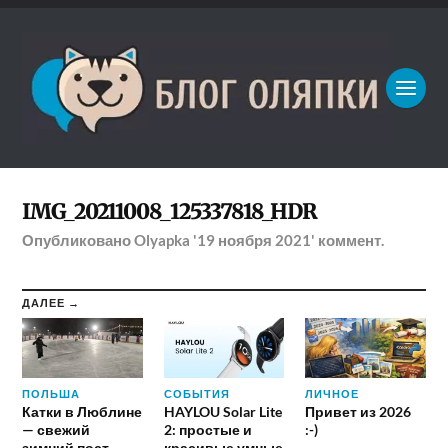
IMG_20211008_125337818_HDR
Опубликовано
Olyapka
'19 ноября 2021'
коммент.
ДАЛЕЕ →
ПОЛЬША
СОБЫТИЯ
ЛИЧНОЕ
Катки в Люблине
HAYLOU Solar Lite
Привет из 2026
— свежий
2: простые и
:-)
зимний пост
красивые умные