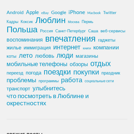
iPhone
Apple
Android
Google
Twitter
eBay
Macbook
Люблин
Кадры
Коксик
Пермь
Москва
Польша
Россия
Санкт-Петербург
веб-сервисы
Саша
впечатления
воспоминания
гаджеты
интернет
компании
жилье
иммиграция
книги
лето
люди
любовь
магазины
коты
отдых
мобильные телефоны
обзоры
поездки
покупки
погода
переезд
праздник
работа
проблемы
программы
социальные сети
улыбнитесь
транспорт
что посмотреть в Люблине и
окрестностях