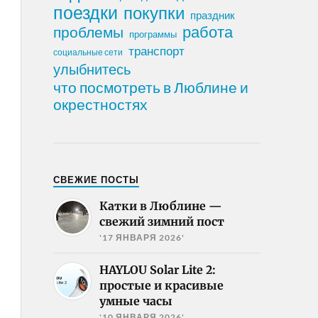
поездки
покупки
праздник
работа
проблемы
программы
транспорт
социальные сети
улыбнитесь
что посмотреть в Люблине и
окрестностях
СВЕЖИЕ ПОСТЫ
Катки в Люблине —
свежий зимний пост
'17 ЯНВАРЯ 2026'
HAYLOU Solar Lite 2:
простые и красивые
умные часы
'10 ЯНВАРЯ 2026'