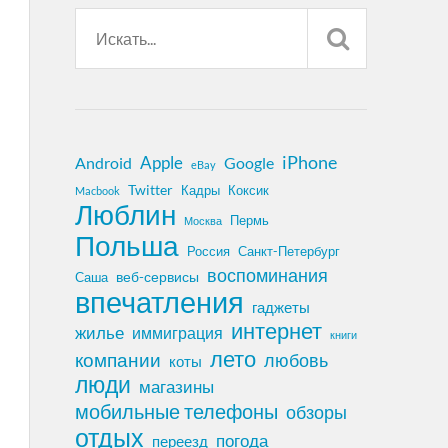
iPhone
Apple
Android
Google
eBay
Twitter
Кадры
Коксик
Macbook
Люблин
Пермь
Москва
Польша
Россия
Санкт-Петербург
воспоминания
веб-сервисы
Саша
впечатления
гаджеты
интернет
жилье
иммиграция
книги
лето
компании
любовь
коты
люди
магазины
мобильные телефоны
обзоры
отдых
погода
переезд