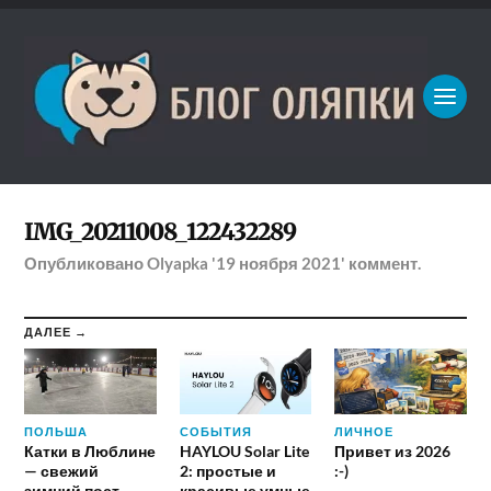
IMG_20211008_122432289
Опубликовано
Olyapka
'19 ноября 2021'
коммент.
ДАЛЕЕ →
ПОЛЬША
СОБЫТИЯ
ЛИЧНОЕ
Катки в Люблине
HAYLOU Solar Lite
Привет из 2026
— свежий
2: простые и
:-)
зимний пост
красивые умные