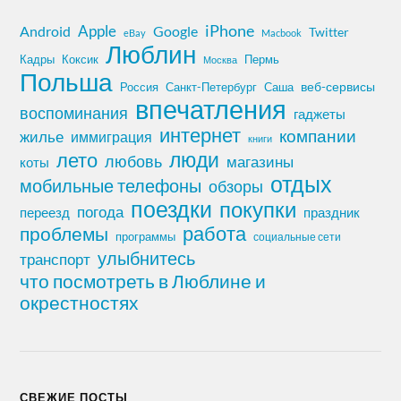
iPhone
Apple
Android
Google
Twitter
eBay
Macbook
Люблин
Кадры
Коксик
Пермь
Москва
Польша
Россия
Санкт-Петербург
веб-сервисы
Саша
впечатления
воспоминания
гаджеты
интернет
компании
жилье
иммиграция
книги
лето
люди
любовь
магазины
коты
отдых
мобильные телефоны
обзоры
поездки
покупки
погода
переезд
праздник
работа
проблемы
программы
социальные сети
улыбнитесь
транспорт
что посмотреть в Люблине и
окрестностях
СВЕЖИЕ ПОСТЫ